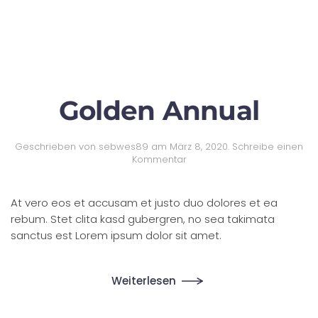
Golden Annual
Geschrieben von
sebwes89
am
März 8, 2020
.
Schreibe einen
Kommentar
At vero eos et accusam et justo duo dolores et ea
rebum. Stet clita kasd gubergren, no sea takimata
sanctus est Lorem ipsum dolor sit amet.
Weiterlesen