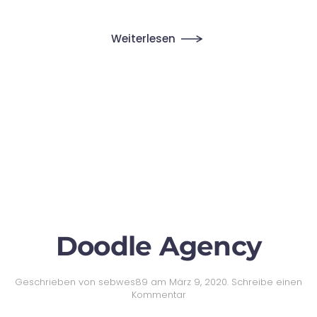
Weiterlesen
Doodle Agency
Geschrieben von
sebwes89
am
März 9, 2020
.
Schreibe einen
Kommentar