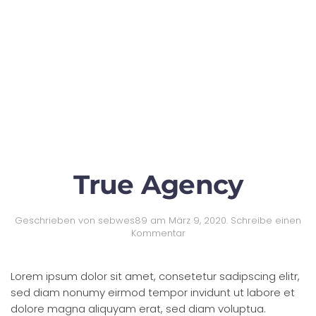
True Agency
Geschrieben von
sebwes89
am
März 9, 2020
.
Schreibe einen
Kommentar
Lorem ipsum dolor sit amet, consetetur sadipscing elitr,
sed diam nonumy eirmod tempor invidunt ut labore et
dolore magna aliquyam erat, sed diam voluptua.