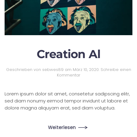
Creation Al
Geschrieben von
sebwes89
am
März 10, 2020
.
Schreibe einen
Kommentar
Lorem ipsum dolor sit amet, consetetur sadipscing elitr,
sed diam nonumy eirmod tempor invidunt ut labore et
dolore magna aliquyam erat, sed diam voluptua.
Weiterlesen