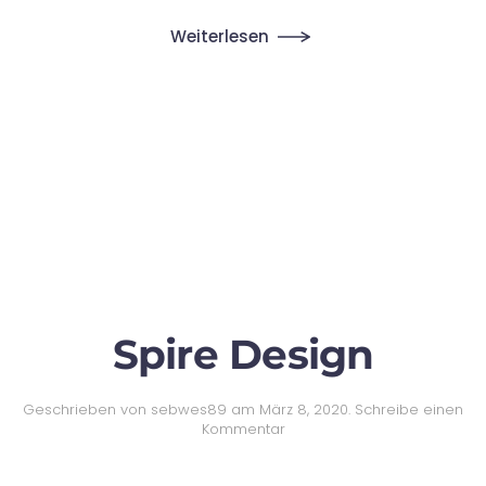
Weiterlesen
Spire Design
Geschrieben von
sebwes89
am
März 8, 2020
.
Schreibe einen
Kommentar