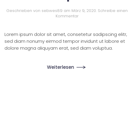
Geschrieben von
sebwes89
am
März 9, 2020
.
Schreibe einen
Kommentar
Lorem ipsum dolor sit amet, consetetur sadipscing elitr,
sed diam nonumy eirmod tempor invidunt ut labore et
dolore magna aliquyam erat, sed diam voluptua.
Weiterlesen