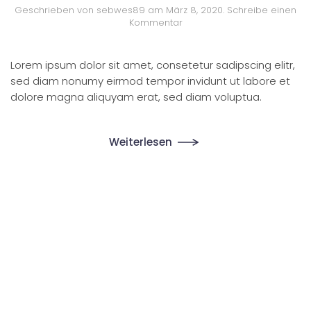
Geschrieben von
sebwes89
am
März 8, 2020
.
Schreibe einen
Kommentar
Lorem ipsum dolor sit amet, consetetur sadipscing elitr,
sed diam nonumy eirmod tempor invidunt ut labore et
dolore magna aliquyam erat, sed diam voluptua.
Weiterlesen