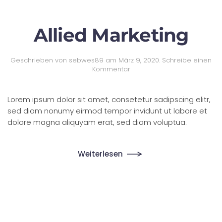
Allied Marketing
Geschrieben von
sebwes89
am
März 9, 2020
.
Schreibe einen
Kommentar
Lorem ipsum dolor sit amet, consetetur sadipscing elitr,
sed diam nonumy eirmod tempor invidunt ut labore et
dolore magna aliquyam erat, sed diam voluptua.
Weiterlesen