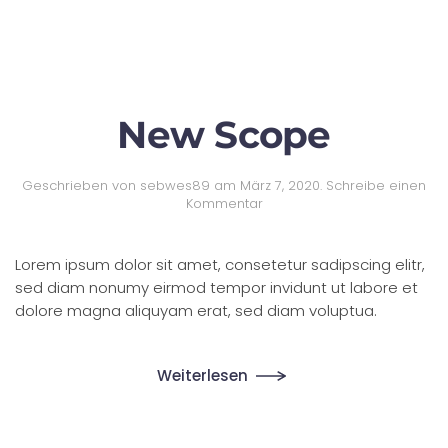
New Scope
Geschrieben von
sebwes89
am
März 7, 2020
.
Schreibe einen
Kommentar
Lorem ipsum dolor sit amet, consetetur sadipscing elitr,
sed diam nonumy eirmod tempor invidunt ut labore et
dolore magna aliquyam erat, sed diam voluptua.
Weiterlesen