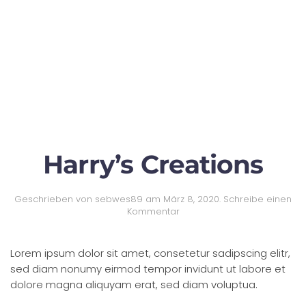
Harry’s Creations
Geschrieben von
sebwes89
am
März 8, 2020
.
Schreibe einen
Kommentar
Lorem ipsum dolor sit amet, consetetur sadipscing elitr,
sed diam nonumy eirmod tempor invidunt ut labore et
dolore magna aliquyam erat, sed diam voluptua.