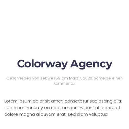
Colorway Agency
Geschrieben von
sebwes89
am
März 7, 2020
.
Schreibe einen
Kommentar
Lorem ipsum dolor sit amet, consetetur sadipscing elitr,
sed diam nonumy eirmod tempor invidunt ut labore et
dolore magna aliquyam erat, sed diam voluptua.