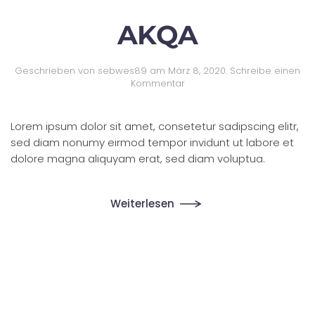
AKQA
Geschrieben von
sebwes89
am
März 8, 2020
.
Schreibe einen
Kommentar
Lorem ipsum dolor sit amet, consetetur sadipscing elitr,
sed diam nonumy eirmod tempor invidunt ut labore et
dolore magna aliquyam erat, sed diam voluptua.
Weiterlesen