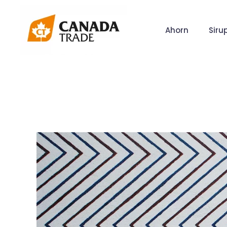
Ahorn
Siru