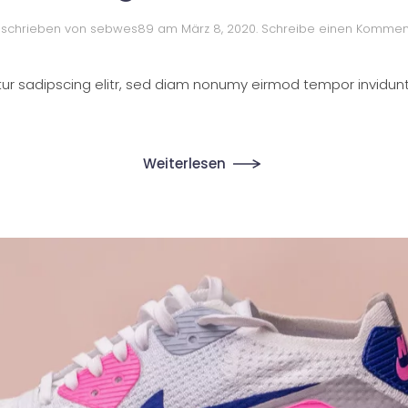
schrieben von
sebwes89
am
März 8, 2020
.
Schreibe einen Kommen
tur sadipscing elitr, sed diam nonumy eirmod tempor invidun
Weiterlesen