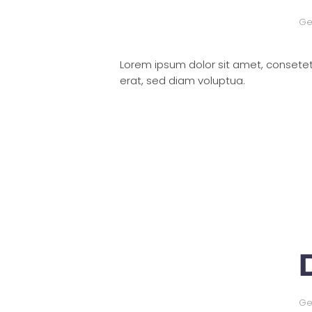
Ge
Lorem ipsum dolor sit amet, consete
erat, sed diam voluptua.
Ge