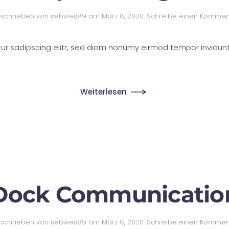
schrieben von
sebwes89
am
März 8, 2020
.
Schreibe einen Kommen
tur sadipscing elitr, sed diam nonumy eirmod tempor invidun
Weiterlesen
Dock Communicatio
schrieben von
sebwes89
am
März 8, 2020
.
Schreibe einen Kommen