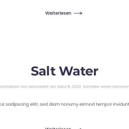
Weiterlesen
Salt Water
schrieben von
sebwes89
am
März 8, 2020
.
Schreibe einen Kommen
tur sadipscing elitr, sed diam nonumy eirmod tempor invidun