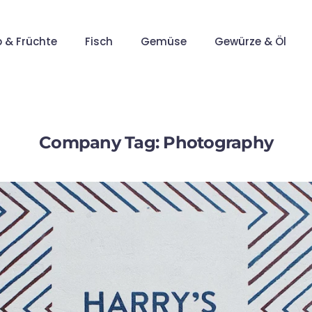
p & Früchte
Fisch
Gemüse
Gewürze & Öl
Company Tag:
Photography