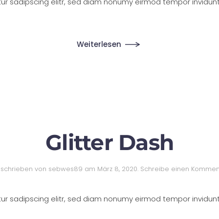
tur sadipscing elitr, sed diam nonumy eirmod tempor invidun
Weiterlesen
Glitter Dash
schrieben von
sebwes89
am
März 8, 2020
.
Schreibe einen Kommen
tur sadipscing elitr, sed diam nonumy eirmod tempor invidun